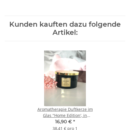
Kunden kauften dazu folgende
Artikel:
Aromatherapie Duftkerze im
Glas ''Home Edition', in
Schwarz/ Gold
16,90 €
*
38,41 € pro 1