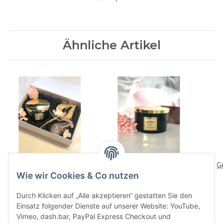
Ähnliche Artikel
Geschenkset
Aromatherapie
G
''Aromatherapie in
Duftkerze im Glas
Wie wir Cookies & Co nutzen
Schwarz / Gold''
''Home Edition', in
34,90 €
*
16,90 €
*
Schwarz/ Gold
Durch Klicken auf „Alle akzeptieren“ gestatten Sie den
38,41 € pro 1
Einsatz folgender Dienste auf unserer Website: YouTube,
Vimeo, dash.bar, PayPal Express Checkout und